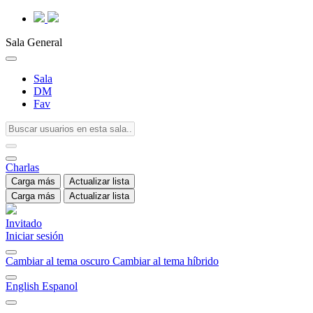
Sala General
Sala
DM
Fav
Charlas
Carga más
Actualizar lista
Carga más
Actualizar lista
Invitado
Iniciar sesión
Cambiar al tema oscuro
Cambiar al tema híbrido
English
Espanol